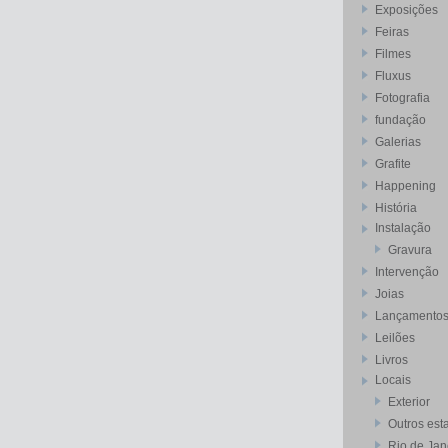
Exposições
Feiras
Filmes
Fluxus
Fotografia
fundação
Galerias
Grafite
Happening
História
Instalação
Gravura
Intervenção
Joias
Lançamento
Leilões
Livros
Locais
Exterior
Outros est
Rio de Jan