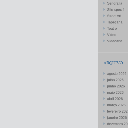
Serigrafia
Site-specifi
Street Art
Tapeçaria
Teatro
Vídeo
Videoarte
ARQUIVO
agosto 2026
julho 2026
junho 2026
maio 2026
abril 2026
março 2026
fevereiro 20
janeiro 2026
dezembro 20