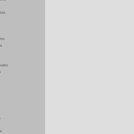
las.
smo
ra
bates
s
a
a