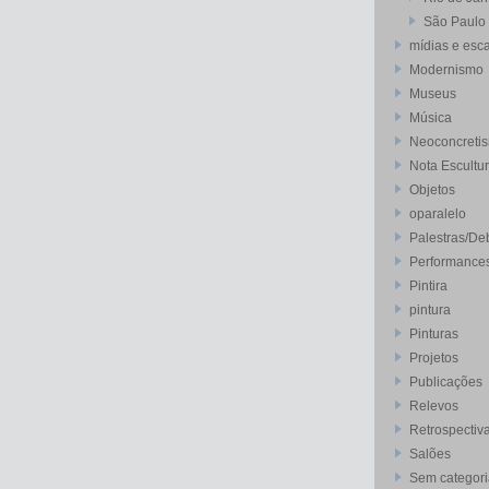
São Paulo
mídias e esca
Modernismo
Museus
Música
Neoconcreti
Nota Escultu
Objetos
oparalelo
Palestras/De
Performance
Pintira
pintura
Pinturas
Projetos
Publicações
Relevos
Retrospectiv
Salões
Sem categori