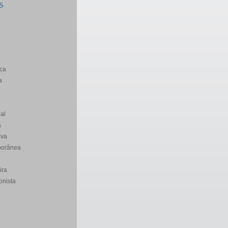
S
ca
a
al
a
iva
porânea
ira
onista
a