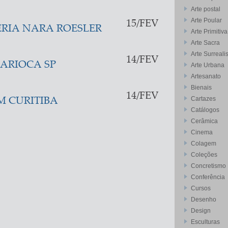
Arte postal
Arte Poular
15/FEV
RIA NARA ROESLER
Arte Primitiva
Arte Sacra
Arte Surreali
14/FEV
ARIOCA SP
Arte Urbana
Artesanato
Bienais
14/FEV
Cartazes
EM CURITIBA
Catálogos
Cerâmica
Cinema
Colagem
Coleções
Concretismo
Conferência
Cursos
Desenho
Design
Esculturas