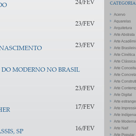
24/FEV
CATEGORIA
DO
Acervo
Aquarelas
23/FEV
Arquitetura
Arte Abstrata
Arte Acadêmi
23/FEV
S NASCIMENTO
Arte Brasileir
Arte Cinética
Arte Clássica
Arte Conceitu
S DO MODERNO NO BRASIL
Arte Concret
Arte Construt
23/FEV
Arte Contem
Arte Digital
Arte estrange
17/FEV
Arte Impressi
HER
Arte Indígena
Arte Modern
16/FEV
Arte Naif
SSIS, SP
Arte Popular