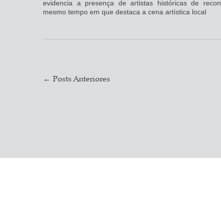
evidencia a presença de artistas históricas de recon
mesmo tempo em que destaca a cena artística local
←
Posts Anteriores