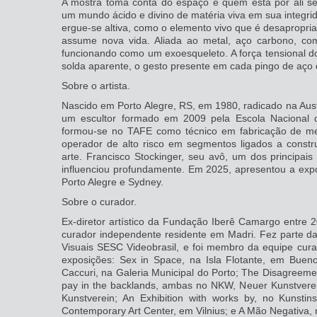
A mostra toma conta do espaço e quem está por ali sen
um mundo ácido e divino de matéria viva em sua integrid
ergue-se altiva, como o elemento vivo que é desapropria
assume nova vida. Aliada ao metal, aço carbono, co
funcionando como um exoesqueleto. A força tensional do
solda aparente, o gesto presente em cada pingo de aço d
Sobre o artista.
Nascido em Porto Alegre, RS, em 1980, radicado na Aus
um escultor formado em 2009 pela Escola Nacional 
formou-se no TAFE como técnico em fabricação de met
operador de alto risco em segmentos ligados a constru
arte. Francisco Stockinger, seu avô, um dos principai
influenciou profundamente. Em 2025, apresentou a expo
Porto Alegre e Sydney.
Sobre o curador.
Ex-diretor artístico da Fundação Iberê Camargo entre 
curador independente residente em Madri. Fez parte da 
Visuais SESC Videobrasil, e foi membro da equipe curat
exposições: Sex in Space, na Isla Flotante, em Buenos
Caccuri, na Galeria Municipal do Porto; The Disagreemen
pay in the backlands, ambas no NKW, Neuer Kunstvere
Kunstverein; An Exhibition with works by, no Kunstin
Contemporary Art Center, em Vilnius; e A Mão Negativa, 