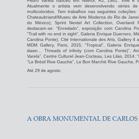
Pedro Varela nasceu em Niterói, RJ, 1981. Vive e t
Atualmente o artista vem desenvolvendo séries de
multicoloridos. Tem trabalhos nas seguintes coleções
Chateaubriand/Museu de Arte Moderna do Rio de Jane
do México); Sprint Nextel Art Collection, Overland 
destacam-se: “Enredado”, exposição com Carolina Po
“Trail with no end in sight”, Galeria Enrique Guerrero, 
Carolina Ponte), Cité Internationale des Arts, Gallery 4 
MDM Gallery, Paris, 2015; “Tropical”, Galeria Enriq
dawn… Threads of infinity (com Carolina Ponte)”, An
Varela”, Centre Culturel Jean-Cocteau, Les Lilas, 2014; 
“Le Brésil Rive Gauche”, Le Bon Marché Rive Gauche, Pa
Até 29 de agosto.
A OBRA MONUMENTAL DE CARLOS 