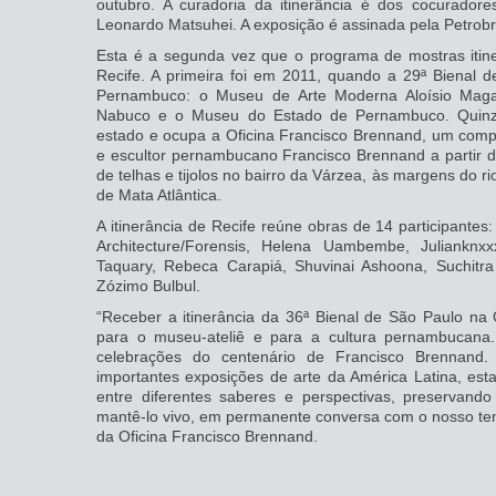
outubro. A curadoria da itinerância é dos cocuradore
Leonardo Matsuhei. A exposição é assinada pela Petrobr
Esta é a segunda vez que o programa de mostras itin
Recife. A primeira foi em 2011, quando a 29ª Bienal d
Pernambuco: o Museu de Arte Moderna Aloísio Ma
Nabuco e o Museu do Estado de Pernambuco. Quinze
estado e ocupa a Oficina Francisco Brennand, um comp
e escultor pernambucano Francisco Brennand a partir d
de telhas e tijolos no bairro da Várzea, às margens do 
de Mata Atlântica.
A itinerância de Recife reúne obras de 14 participantes: 
Architecture/Forensis, Helena Uambembe, Julianknxx
Taquary, Rebeca Carapiá, Shuvinai Ashoona, Suchitra 
Zózimo Bulbul.
“Receber a itinerância da 36ª Bienal de São Paulo na
para o museu-ateliê e para a cultura pernambucana.
celebrações do centenário de Francisco Brennan
importantes exposições de arte da América Latina, es
entre diferentes saberes e perspectivas, preservand
mantê-lo vivo, em permanente conversa com o nosso tem
da Oficina Francisco Brennand.