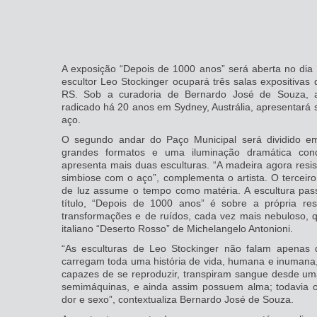
A exposição “Depois de 1000 anos” será aberta no dia
escultor Leo Stockinger ocupará três salas expositivas
RS. Sob a curadoria de Bernardo José de Souza, a t
radicado há 20 anos em Sydney, Austrália, apresentará
aço.
O segundo andar do Paço Municipal será dividido em
grandes formatos e uma iluminação dramática con
apresenta mais duas esculturas. “A madeira agora res
simbiose com o aço”, complementa o artista. O tercei
de luz assume o tempo como matéria. A escultura pas
título, “Depois de 1000 anos” é sobre a própria r
transformações e de ruídos, cada vez mais nebuloso, 
italiano “Deserto Rosso” de Michelangelo Antonioni.
“As esculturas de Leo Stockinger não falam apenas
carregam toda uma história de vida, humana e inumana, 
capazes de se reproduzir, transpiram sangue desde um
semimáquinas, e ainda assim possuem alma; todavia o
dor e sexo”, contextualiza Bernardo José de Souza.