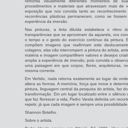
remonta visualmente diferentes momentos de sua t
procedimentos e materiais que atravessam mais de v
exposição que nos convida tanto ao reconhecimento
recorrências plásticas permanecem, como se fossem 
experiência da imersão.
Nas pinturas, a tinta diluída estabelece o ritmo
transparências que se aproximam da aquarela, ora conc
o tempo e o gesto do exercício contínuo da pintura. E
compõem imagens que reafirmam este deslocamento 
colagens, elas não interrompem a pintura do artista, an
matéria e imagem compartilhem valores e desejos criativ
amplia a experiência de imersão, pois convida o obser
uma paisagem em que corpos, flores, arquiteturas, r
mesma corrente.
Em Vertido, nada retorna exatamente ao lugar de onde 
altera as formas. A memória, força que move e determi
pintura, linguagem central da pesquisa do artista, faz 
transformação. Em um lugar localizado entre o silênci
que faz florescer a vida, Pedro Varela delimita um recor
repetir, já que cada imagem é sempre uma possibilidade
Shannon Botelho.
Sobre o artista.