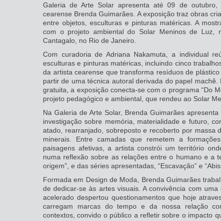
Galeria de Arte Solar apresenta até 09 de outubro, “
cearense Brenda Guimarães. A exposição traz obras cri
entre objetos, esculturas e pinturas matéricas. A mos
com o projeto ambiental do Solar Meninos de Luz,
Cantagalo, no Rio de Janeiro.
Com curadoria de Adriana Nakamuta, a individual re
esculturas e pinturas matéricas, incluindo cinco trabalh
da artista cearense que transforma resíduos de plástico
partir de uma técnica autoral derivada do papel machê.
gratuita, a exposição conecta-se com o programa “Do M
projeto pedagógico e ambiental, que rendeu ao Solar Me
Na Galeria de Arte Solar, Brenda Guimarães apresenta
investigação sobre memória, materialidade e futuro, c
atado, rearranjado, sobreposto e recoberto por massa d
minerais. Entre camadas que remetem a formações 
paisagens afetivas, a artista constrói um território 
numa reflexão sobre as relações entre o humano e a te
origem”, e das séries apresentadas, “Escavação” e “Abis
Formada em Design de Moda, Brenda Guimarães trabalh
de dedicar-se às artes visuais. A convivência com um
acelerado despertou questionamentos que hoje atrave
carregam marcas do tempo e da nossa relação co
contextos, convido o público a refletir sobre o impacto