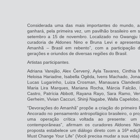
Considerada uma das mais importantes do mundo, a 
ganhará, pela primeira vez, um pavilhão brasileiro em
setembro a 15 de novembro. Localizado no Gwangju H
curadoria de Aldones Nino e Bruna Levi e apresenta
Amanhã – Brasil em rebento”, com a participação de 
gerações e oriundos de diversas regiões do Brasil.
Artistas participantes.
Adriana Varejão, Alex Červený, Ayla Tavares, Cinthia 
Heloisa Hariadne, Isabella Ogêda, Ivens Machado, Jonas 
Lucas Lugarinho, Luiza Crosman, Manauara Clandesti
Maria Lira Marques, Mariana Rocha, Márcia Falcão,
Castro, Patrícia Abbott, Rayana Rayo, Sara Ramo, Vent
Gerheim, Vivian Caccuri, Shinji Nagabe, Walla Capelobo
“Devorações do Amanhã” propõe a criação do primeiro P
Ancorado no pensamento antropofágico brasileiro, o pr
uma operação crítica voltada ao presente: um 
contemporâneas”, afirmam os curadores Aldones Ni
proposta estabelece um diálogo direto com a 16ª ediçã
Must Change Your Life” (Você precisa mudar a sua vida)