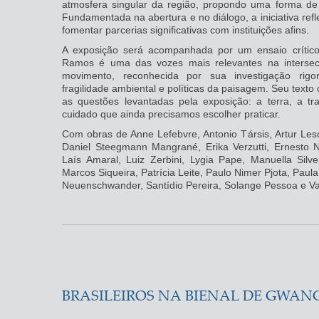
atmosfera singular da região, propondo uma forma de 
Fundamentada na abertura e no diálogo, a iniciativa refle
fomentar parcerias significativas com instituições afins.
A exposição será acompanhada por um ensaio crítico
Ramos é uma das vozes mais relevantes na intersec
movimento, reconhecida por sua investigação rigor
fragilidade ambiental e políticas da paisagem. Seu text
as questões levantadas pela exposição: a terra, a 
cuidado que ainda precisamos escolher praticar.
Com obras de Anne Lefebvre, Antonio Társis, Artur Les
Daniel Steegmann Mangrané, Erika Verzutti, Ernesto N
Laís Amaral, Luiz Zerbini, Lygia Pape, Manuella Silv
Marcos Siqueira, Patrícia Leite, Paulo Nimer Pjota, Paul
Neuenschwander, Santídio Pereira, Solange Pessoa e Va
BRASILEIROS NA BIENAL DE GWANG