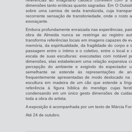
referências ao imaginário católico convivem com a 
dimensões tanto eróticas quanto sagradas. Em O Outsid
sobre uma camisa de seda translúcida, cuja transpa
recorrente sensação de transitoriedade, onde o ros
esvoaçante.
Embora profundamente enraizada nas experiências, paisa
obra de Almeida nunca se restringe ao registro aut
transforma referências locais em imagens capazes de ev
memória, da espiritualidade, da fragilidade do corpo e
passagem entre o íntimo e o coletivo, entre o local e o
escala de suas esculturas: executadas com notável 
dimensões, elas estabelecem uma relação expansiva co
percepção do ambiente e exigindo do espectador 
semelhante se estende às representações de an
frequentemente apresentadas de modo deslocado na arq
escultura em madeira de um cão que estende a língu
referência à figura bíblica do mendigo cujas fer
condensando em um único gesto dimensões de cuidad
toda a obra do artista.
A exposição é acompanhada por um texto de Márcia For
Até 24 de outubro.