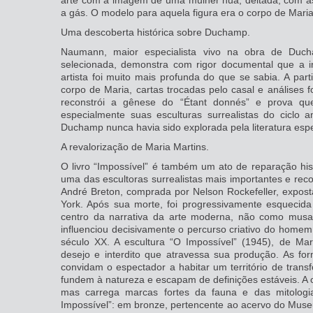
arte com a imagem de uma mulher nua, deitada, com a
a gás. O modelo para aquela figura era o corpo de Maria
Uma descoberta histórica sobre Duchamp.
Naumann, maior especialista vivo na obra de Duch
selecionada, demonstra com rigor documental que a inf
artista foi muito mais profunda do que se sabia. A par
corpo de Maria, cartas trocadas pelo casal e análises 
reconstrói a gênese do “Étant donnés” e prova qu
especialmente suas esculturas surrealistas do ciclo
Duchamp nunca havia sido explorada pela literatura espe
A revalorização de Maria Martins.
O livro “Impossível” é também um ato de reparação hist
uma das escultoras surrealistas mais importantes e re
André Breton, comprada por Nelson Rockefeller, expost
York. Após sua morte, foi progressivamente esquecida
centro da narrativa da arte moderna, não como musa
influenciou decisivamente o percurso criativo do homem 
século XX. A escultura “O Impossível” (1945), de Mar
desejo e interdito que atravessa sua produção. As fo
convidam o espectador a habitar um território de tran
fundem à natureza e escapam de definições estáveis. A o
mas carrega marcas fortes da fauna e das mitologi
Impossível”: em bronze, pertencente ao acervo do Muse