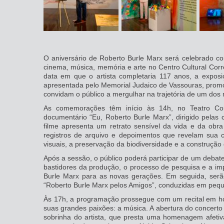
O aniversário de Roberto Burle Marx será celebrado 
cinema, música, memória e arte no Centro Cultural Corre
data em que o artista completaria 117 anos, a exposi
apresentada pelo Memorial Judaico de Vassouras, promo
convidam o público a mergulhar na trajetória de um dos 
As comemorações têm início às 14h, no Teatro Cor
documentário “Eu, Roberto Burle Marx”, dirigido pelas 
filme apresenta um retrato sensível da vida e da obra 
registros de arquivo e depoimentos que revelam sua c
visuais, a preservação da biodiversidade e a construção d
Após a sessão, o público poderá participar de um debate
bastidores da produção, o processo de pesquisa e a i
Burle Marx para as novas gerações. Em seguida, serão
“Roberto Burle Marx pelos Amigos”, conduzidas em peq
Às 17h, a programação prossegue com um recital em ho
suas grandes paixões: a música. A abertura do concerto 
sobrinha do artista, que presta uma homenagem afeti