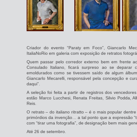
Criador do evento “Paraty em Foco”, Giancarlo Meca
ItaliaNoRio em galeria com exposição de retratos fotográ
Quem passar pelo corredor externo bem em frente ao P
Consulado Italiano, ficará surpreso ao se deparar co
emoldurados como se tivessem saído de algum álbum 
Giancarlo Mecarelli, responsável pela concepção e cur
daqui”.
A seleção foi feita a partir de registros dos vencedore
estão Marco Lucchesi, Renata Freitas, Silvio Podda, Alb
Reis.
O retrato – do italiano ritratto – é o mais popular dent
primórdios da invenção… a tal ponto que a expressão “ti
com “tirar uma fotografia”, de designação bem mais gené
Até 26 de setembro.