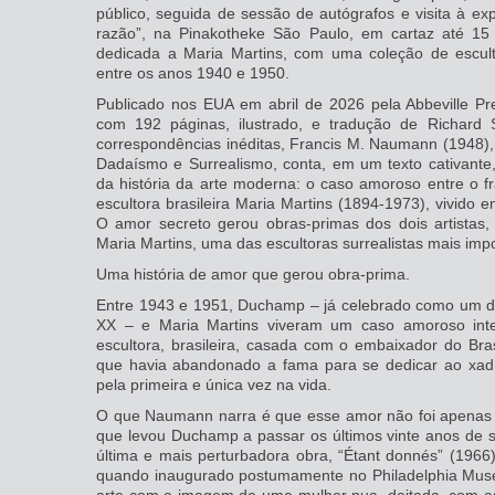
público, seguida de sessão de autógrafos e visita à ex
razão”, na Pinakotheke São Paulo, em cartaz até 15
dedicada a Maria Martins, com uma coleção de escultu
entre os anos 1940 e 1950.
Publicado nos EUA em abril de 2026 pela Abbeville Pr
com 192 páginas, ilustrado, e tradução de Richar
correspondências inéditas, Francis M. Naumann (1948),
Dadaísmo e Surrealismo, conta, em um texto cativant
da história da arte moderna: o caso amoroso entre o 
escultora brasileira Maria Martins (1894-1973), vivid
O amor secreto gerou obras-primas dos dois artistas, 
Maria Martins, uma das escultoras surrealistas mais im
Uma história de amor que gerou obra-prima.
Entre 1943 e 1951, Duchamp – já celebrado como um dos
XX – e Maria Martins viveram um caso amoroso inte
escultora, brasileira, casada com o embaixador do Bras
que havia abandonado a fama para se dedicar ao xadr
pela primeira e única vez na vida.
O que Naumann narra é que esse amor não foi apenas um
que levou Duchamp a passar os últimos vinte anos de 
última e mais perturbadora obra, “Étant donnés” (1966
quando inaugurado postumamente no Philadelphia Mus