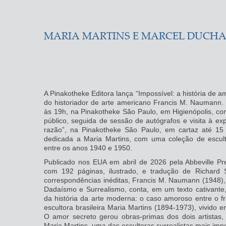
MARIA MARTINS E MARCEL DUCHA
A Pinakotheke Editora lança “Impossível: a história de 
do historiador de arte americano Francis M. Naumann.
às 19h, na Pinakotheke São Paulo, em Higienópolis, co
público, seguida de sessão de autógrafos e visita à ex
razão”, na Pinakotheke São Paulo, em cartaz até 15
dedicada a Maria Martins, com uma coleção de escultu
entre os anos 1940 e 1950.
Publicado nos EUA em abril de 2026 pela Abbeville Pr
com 192 páginas, ilustrado, e tradução de Richar
correspondências inéditas, Francis M. Naumann (1948),
Dadaísmo e Surrealismo, conta, em um texto cativant
da história da arte moderna: o caso amoroso entre o 
escultora brasileira Maria Martins (1894-1973), vivid
O amor secreto gerou obras-primas dos dois artistas, 
Maria Martins, uma das escultoras surrealistas mais im