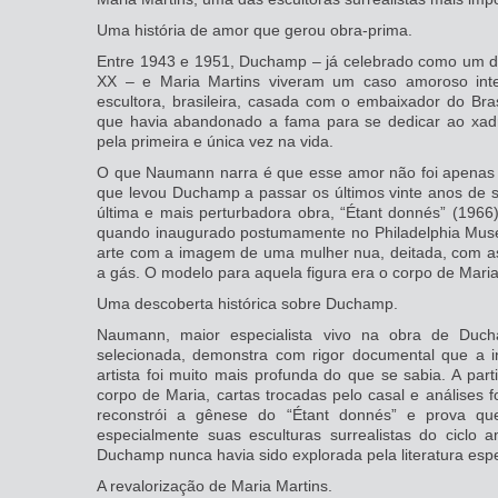
Uma história de amor que gerou obra-prima.
Entre 1943 e 1951, Duchamp – já celebrado como um dos
XX – e Maria Martins viveram um caso amoroso inte
escultora, brasileira, casada com o embaixador do Bras
que havia abandonado a fama para se dedicar ao xadr
pela primeira e única vez na vida.
O que Naumann narra é que esse amor não foi apenas um
que levou Duchamp a passar os últimos vinte anos de 
última e mais perturbadora obra, “Étant donnés” (1966
quando inaugurado postumamente no Philadelphia Mus
arte com a imagem de uma mulher nua, deitada, com a
a gás. O modelo para aquela figura era o corpo de Maria
Uma descoberta histórica sobre Duchamp.
Naumann, maior especialista vivo na obra de Duch
selecionada, demonstra com rigor documental que a inf
artista foi muito mais profunda do que se sabia. A par
corpo de Maria, cartas trocadas pelo casal e análises 
reconstrói a gênese do “Étant donnés” e prova qu
especialmente suas esculturas surrealistas do ciclo
Duchamp nunca havia sido explorada pela literatura espe
A revalorização de Maria Martins.