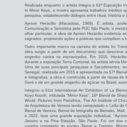
Realizada enquanto o artista integra a 61ª Exposição In
In Minor Keys, a mostra apresenta trabalhos inéditos 
pesquisa, estabelecendo diálogos entre ritual, história e
Ayrson Heráclito (Macaúbas, 1968). É artista, pro
Comunicação e Semiótica pela PUC São Paulo, e mestr
olhar particular, a obra de Ayrson Heráclito evidencia a
sagrados, projetando ações e práticas que compõem a hi
Outro importante marco na carreira do artista foi Tra
obra surgiu a partir de um documento que descreve a
engenho contra os escravizados. Em 2015, Heráclit
durante a exposição Terra Comunal, da artista sérvia M
Uma de suas principais pesquisas é Sacudimentos, sob
Senegal, realizada em 2015 e apresentada na 57ª Biena
e fotografias, a obra é construída a partir de rituais d
Goré e de um grande engenho de açúcar no Brasil, exor
Integrou a 61st International Art Exhibition of La Bien
Koyo Kouoh, intitulada “Minor Keys”; 16ª Bienal de Sharj
World: Pictures from Panafrica, The Art Institute of Chi
de Arquitetura de Veneza tendo conquistado o Leão de O
Bienal de Veneza; Bienal de fotografia de Bamako, Mali;
e 2022, teve uma grande exposição individual, “Ayrso
Janeiro e na Pina Estação, São Paulo. Foi um dos c
curador convidado do núcleo “Rotas e Transes: Áfricas