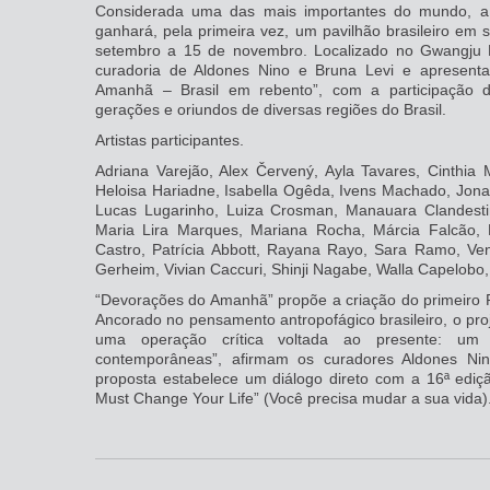
Considerada uma das mais importantes do mundo, a 
ganhará, pela primeira vez, um pavilhão brasileiro em
setembro a 15 de novembro. Localizado no Gwangju H
curadoria de Aldones Nino e Bruna Levi e apresenta
Amanhã – Brasil em rebento”, com a participação de 
gerações e oriundos de diversas regiões do Brasil.
Artistas participantes.
Adriana Varejão, Alex Červený, Ayla Tavares, Cinthia 
Heloisa Hariadne, Isabella Ogêda, Ivens Machado, Jonas 
Lucas Lugarinho, Luiza Crosman, Manauara Clandesti
Maria Lira Marques, Mariana Rocha, Márcia Falcão,
Castro, Patrícia Abbott, Rayana Rayo, Sara Ramo, Vent
Gerheim, Vivian Caccuri, Shinji Nagabe, Walla Capelobo
“Devorações do Amanhã” propõe a criação do primeiro P
Ancorado no pensamento antropofágico brasileiro, o pr
uma operação crítica voltada ao presente: um 
contemporâneas”, afirmam os curadores Aldones Ni
proposta estabelece um diálogo direto com a 16ª ediçã
Must Change Your Life” (Você precisa mudar a sua vida)