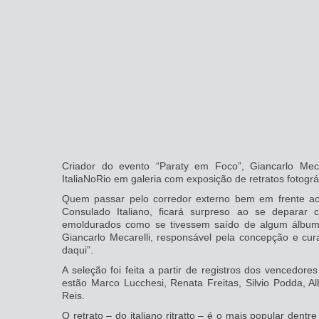
Criador do evento “Paraty em Foco”, Giancarlo Meca
ItaliaNoRio em galeria com exposição de retratos fotográ
Quem passar pelo corredor externo bem em frente ao P
Consulado Italiano, ficará surpreso ao se deparar co
emoldurados como se tivessem saído de algum álbum 
Giancarlo Mecarelli, responsável pela concepção e cur
daqui”.
A seleção foi feita a partir de registros dos vencedore
estão Marco Lucchesi, Renata Freitas, Silvio Podda, Alb
Reis.
O retrato – do italiano ritratto – é o mais popular dent