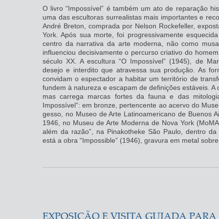
O livro “Impossível” é também um ato de reparação hist
uma das escultoras surrealistas mais importantes e re
André Breton, comprada por Nelson Rockefeller, expost
York. Após sua morte, foi progressivamente esquecida
centro da narrativa da arte moderna, não como musa
influenciou decisivamente o percurso criativo do homem 
século XX. A escultura “O Impossível” (1945), de Mar
desejo e interdito que atravessa sua produção. As fo
convidam o espectador a habitar um território de tran
fundem à natureza e escapam de definições estáveis. A o
mas carrega marcas fortes da fauna e das mitologi
Impossível”: em bronze, pertencente ao acervo do Muse
gesso, no Museo de Arte Latinoamericano de Buenos Ai
1946, no Museu de Arte Moderna de Nova York (MoMA).
além da razão”, na Pinakotheke São Paulo, dentro da 
está a obra “Impossible” (1946), gravura em metal sobre
EXPOSIÇÃO E VISITA GUIADA PARA 