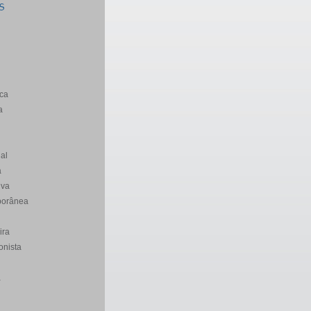
S
ca
a
al
a
iva
porânea
ira
onista
a