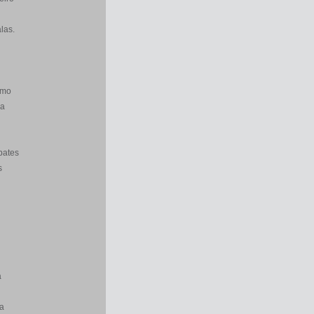
las.
smo
ra
bates
s
a
a