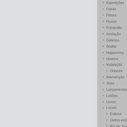
Exposições
Feiras
Filmes
Fluxus
Fotografia
fundação
Galerias
Grafite
Happening
História
Instalação
Gravura
Intervenção
Joias
Lançamento
Leilões
Livros
Locais
Exterior
Outros est
Rio de Jan