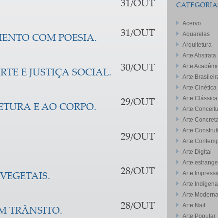
31/OUT
CATEGORIA
Acervo
31/OUT
Aquarelas
MENTO COM POESIA.
Arquitetura
Arte Abstrata
Arte Acadêmi
30/OUT
TE E JUSTIÇA SOCIAL.
Arte Brasileir
Arte Cinética
Arte Clássica
29/OUT
ETURA E AO CORPO.
Arte Conceitu
Arte Concret
Arte Construt
29/OUT
Arte Contem
Arte Digital
Arte estrange
28/OUT
Arte Impressi
VEGETAIS.
Arte Indígena
Arte Modern
28/OUT
Arte Naif
 TRÂNSITO.
Arte Popular