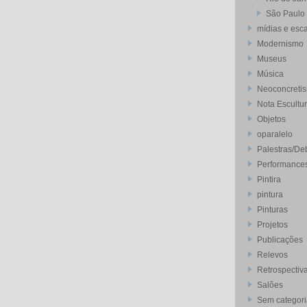
São Paulo
mídias e esca
Modernismo
Museus
Música
Neoconcreti
Nota Escultu
Objetos
oparalelo
Palestras/De
Performance
Pintira
pintura
Pinturas
Projetos
Publicações
Relevos
Retrospectiv
Salões
Sem categori