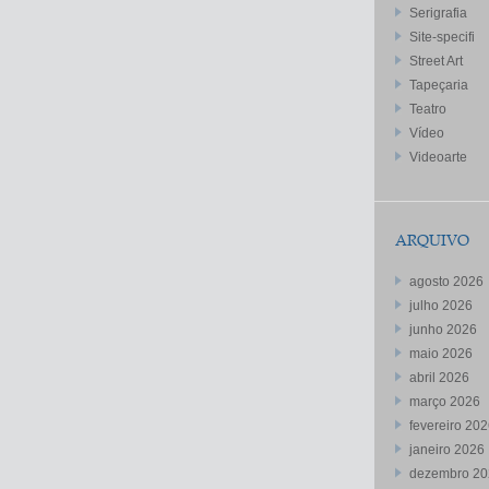
Serigrafia
Site-specifi
Street Art
Tapeçaria
Teatro
Vídeo
Videoarte
ARQUIVO
agosto 2026
julho 2026
junho 2026
maio 2026
abril 2026
março 2026
fevereiro 20
janeiro 2026
dezembro 20