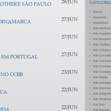
28/JUN
CATEGORIA
KOTHEKE SÃO PAULO
Acervo
Aquarelas
27/JUN
 DINAMARCA
Arquitetura
Arte Abstrata
Arte Acadêmi
27/JUN
Arte Brasileir
Arte Cinética
Arte Clássica
27/JUN
Arte Conceitu
 EM PORTUGAL
Arte Concret
Arte Construt
23/JUN
Arte Contem
 NO CCBB
Arte Digital
Arte estrange
Arte Impressi
22/JUN
RCA
Arte Indígena
Arte Modern
Arte Naif
22/JUN
EIDA
Arte Popular