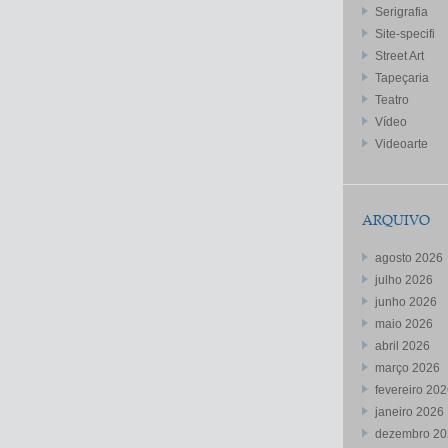
Serigrafia
Site-specifi
Street Art
Tapeçaria
Teatro
Vídeo
Videoarte
ARQUIVO
agosto 2026
julho 2026
junho 2026
maio 2026
abril 2026
março 2026
fevereiro 20
janeiro 2026
dezembro 20