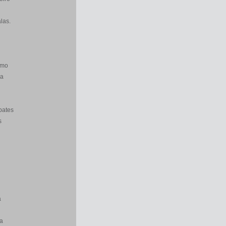
las.
smo
ra
bates
s
a
a