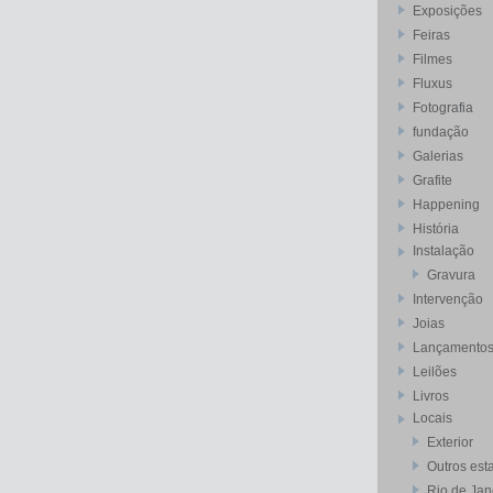
Exposições
Feiras
Filmes
Fluxus
Fotografia
fundação
Galerias
Grafite
Happening
História
Instalação
Gravura
Intervenção
Joias
Lançamento
Leilões
Livros
Locais
Exterior
Outros est
Rio de Jan