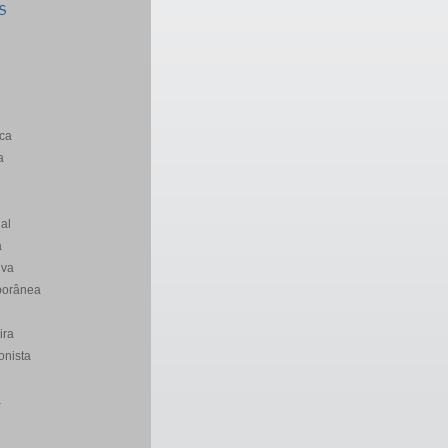
S
ca
a
al
a
iva
porânea
ira
onista
a