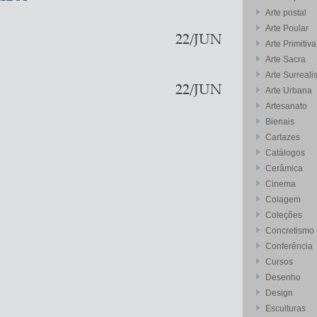
Arte postal
Arte Poular
22/JUN
Arte Primitiva
Arte Sacra
Arte Surreali
22/JUN
Arte Urbana
Artesanato
Bienais
Cartazes
Catálogos
Cerâmica
Cinema
Colagem
Coleções
Concretismo
Conferência
Cursos
Desenho
Design
Esculturas