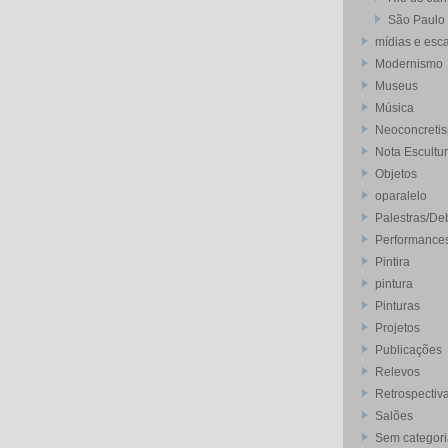
São Paulo
mídias e esca
Modernismo
Museus
Música
Neoconcreti
Nota Escultu
Objetos
oparalelo
Palestras/De
Performance
Pintira
pintura
Pinturas
Projetos
Publicações
Relevos
Retrospectiv
Salões
Sem categori