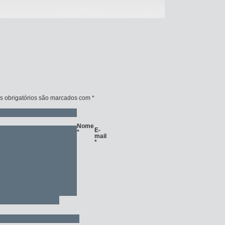
 obrigatórios são marcados com
*
Nome
E-
*
mail
*