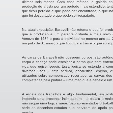
últimos seis meses. Com esse método, a galeria cr
produção do artista por um período mais estendido, te
que ficou perdido e que pode ser encontrado, o que n
que foi descartado e que pode ser resgatado.
Na atual exposição, Baravelli não retoma o que foi pr
que a produção é um parente distante e mais novo 
Veneza de 1984 e para a individual no mesmo ano da G
um pulo de 31 anos, o que ficou para trás e o que só ago
As caras de Baravelli não possuem corpos, são autôn
corpo a cabeça pode escolher a perna que bem entende
vida que quiser seguir. Essa lógica se estende a con
diversos usos – tinta acrílica, encáustica, crayon,
utilizados sobre compensado recortado, as curvas do
completadas pela pintura – uma mão que é cabelo e u
A escala dos trabalhos é algo fundamental, um ros
impondo uma presença intimidadora – a escala é mai
não segue uma lógica linear. São apresentados 8 trab
série de desenhos-estudos que serviram de apoio pa
mostra.