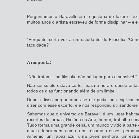
Perguntamos a Baravelli se ele gostaria de fazer o tex
muitos anos o artista escreveu de forma disciplinar – ele
“Perguntei certa vez a um estudante de Filosofia: ‘Co
faculdade?’
A resposta:
“Não tratam – na filosofia não há lugar para o sensível.”
Não sei se ele estava certo, mas na hora e desde entã
todos os dias funcionando além de um limite.”
Depois disso perguntamos se ele podia nos explicar m
dizer com esse excerto, ele nos respondeu utilizando-s
Sabemos que o universo de Baravelli é um lugar habitad
recortes de jornais, História da Arte, humor, trabalho co
Tudo forma uma grande cena, um mundo vivido à parte e c
atuais funcionam como um resumo desses person
Armênio, um rapaz azul, uma jovem senhora, um estran