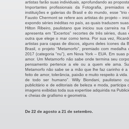
artistas farão suas individuais, aprofundando as proposta
Importantes profissionais da Fotografia, premiado
instituições e galerias do Brasil e do mundo, esse “trio
Fausto Chermont se refere aos artistas do projeto – ini
expondo séries inéditas no país, as quais traduzem suas t
Hilton Ribeiro, paulistano que iniciou sua carreira na
apresenta em “Excertos” recortes de três séries, duas
outra que elege o mar como tema. Por sua vez, Ricard
artistas para capas de discos, alguns deles ícones da 
Brasil, o projeto “Metamorfo”, premiado com medalha
2017 (categoria “nu”), em Nova York – EUA. Em suas pa
amor. Um Metamorfo não sabe onde termina seu corp
pensamento pertence a ele ou a quem ele ama. Sua
Metamorfo não sabe se a mão que lhe faz carinho é 
feito de amor, tolerância, paixão e muito respeito à vid
de todo ser humano”. Willy Biondani, paulistano cuj
publicitário e de editoriais de beleza e moda, particip
imagens exibidas toda sua expertise adquirida na Public
e cheias de grafismo e geometria.
De 22 de agosto a 21 de setembro.