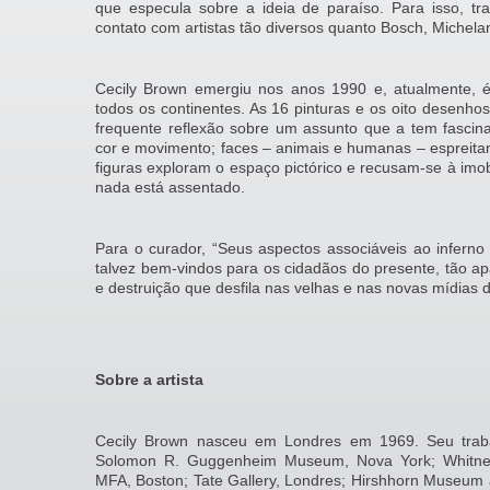
que especula sobre a ideia de paraíso. Para isso, tr
contato com artistas tão diversos quanto Bosch, Michel
Cecily Brown emergiu nos anos 1990 e, atualmente, 
todos os continentes. As 16 pinturas e os oito desenhos
frequente reflexão sobre um assunto que a tem fascina
cor e movimento; faces – animais e humanas – espreita
figuras exploram o espaço pictórico e recusam-se à imob
nada está assentado.
Para o curador, “Seus aspectos associáveis ao infern
talvez bem-vindos para os cidadãos do presente, tão a
e destruição que desfila nas velhas e nas novas mídias d
Sobre a artista
Cecily Brown nasceu em Londres em 1969. Seu traba
Solomon R. Guggenheim Museum, Nova York; Whitney
MFA, Boston; Tate Gallery, Londres; Hirshhorn Museum 