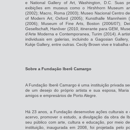
e National Gallery of Art, Washington, D.C. Suas pri
exibições em museus como o Hirshhorn Museum and
(2002); Macro, Roma (2003); Museo Nacional Centro de
of Modern Art, Oxford (2005); Kunsthalle Mannheim 
(2006); Museum of Fine Arts, Boston (2006/07); Dei
Gesellschaft, Hanôver (2010, itinerante para GEM, Muse
d’Arte Moderna e Contemporanea, Turim (2014). A arti
individuais em galerias, incluindo a Gagosian Gallery
Kukje Gallery, entre outras. Cecily Brown vive e trabalh
Sobre a Fundação Iberê Camargo
A Fundação Iberê Camargo é uma instituição privada sem 
de um desejo do próprio artista e sua esposa, Mari
amigos e empresários de Porto Alegre.
Há 23 anos, a Fundação desenvolve ações culturais e 
acervo, promover o estudo, a divulgação da obra de I
seu público com arte, cultura e educação, por meio de
instituição, inaugurada em 2008, foi projetada pelo p