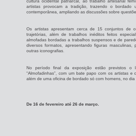
cultura ocidental patriarcal, ao trabalho artesanal f
artistas provocam a tradição, trazendo o bordad
contemporânea, ampliando as discussões sobre questões
Os artistas apresentam cerca de 15 conjuntos de 
trajetórias, além de trabalhos inéditos feitos espec
almofadas bordadas a trabalhos suspensos e de parede
diversos formatos, apresentando figuras masculinas, 
outras iconografias.
No período final da exposição estão previstos o 
“Almofadinhas”, com um bate papo com os artistas e o
além de uma oficina de bordado só com homens, no dia 2
De 16 de fevereiro até 26 de março.