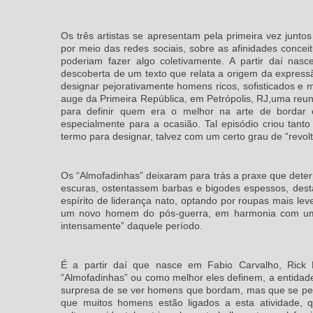
Os três artistas se apresentam pela primeira vez juntos
por meio das redes sociais, sobre as afinidades conce
poderiam fazer algo coletivamente. A partir daí nas
descoberta de um texto que relata a origem da expres
designar pejorativamente homens ricos, sofisticados e
auge da Primeira República, em Petrópolis, RJ,uma reu
para definir quem era o melhor na arte de bordar 
especialmente para a ocasião. Tal episódio criou tant
termo para designar, talvez com um certo grau de “revol
Os “Almofadinhas” deixaram para trás a praxe que det
escuras, ostentassem barbas e bigodes espessos, dest
espírito de liderança nato, optando por roupas mais lev
um novo homem do pós‐guerra, em harmonia com um c
intensamente” daquele período.
É a partir daí que nasce em Fabio Carvalho, Rick 
“Almofadinhas” ou como melhor eles definem, a entidade
surpresa de se ver homens que bordam, mas que se pe
que muitos homens estão ligados a esta atividade,