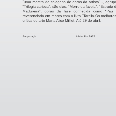
“uma mostra de colagens de obras da artista” -, agrup
“Trilogia carioca”, são elas: “Morro da favela”, “Estrada
Madureira”, obras da fase conhecida como “Pau Br
reverenciada em março com o livro “Tarsila-Os melhores
crítica de arte Maria Alice Milliet. Até 29 de abril.
Atropofagia
A feira II – 1925