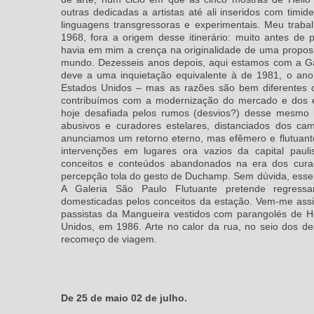
outras dedicadas a artistas até ali inseridos com timid
linguagens transgressoras e experimentais. Meu trabal
1968, fora a origem desse itinerário: muito antes d
havia em mim a crença na originalidade de uma proposiç
mundo. Dezesseis anos depois, aqui estamos com a Gal
deve a uma inquietação equivalente à de 1981, o ano
Estados Unidos – mas as razões são bem diferentes
contribuímos com a modernização do mercado e dos elo
hoje desafiada pelos rumos (desvios?) desse mesmo 
abusivos e curadores estelares, distanciados dos c
anunciamos um retorno eterno, mas efêmero e flutuant
intervenções em lugares ora vazios da capital pau
conceitos e conteúdos abandonados na era dos cura
percepção tola do gesto de Duchamp. Sem dúvida, esse
A Galeria São Paulo Flutuante pretende regress
domesticadas pelos conceitos da estação. Vem-me assi
passistas da Mangueira vestidos com parangolés de Hé
Unidos, em 1986. Arte no calor da rua, no seio dos d
recomeço de viagem.
De 25 de maio 02 de julho.