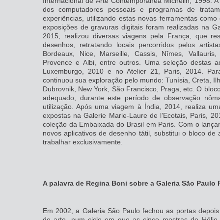
Internacional de Arte Contemporânea Michelin, 1998. A
dos computadores pessoais e programas de tratam
experiências, utilizando estas novas ferramentas como
exposições de gravuras digitais foram realizadas na G
2015, realizou diversas viagens pela França, que r
desenhos, retratando locais percorridos pelos artista
Bordeaux, Nice, Marseille, Cassis, Nîmes, Vallauris,
Provence e Albi, entre outros. Uma seleção destas aq
Luxemburgo, 2010 e no Atelier 21, Paris, 2014. Par
continuou sua exploração pelo mundo: Tunísia, Creta, Il
Dubrovnik, New York, São Francisco, Praga, etc. O bloco
adequado, durante este período de observação nômad
utilização. Após uma viagem à Índia, 2014, realiza um
expostas na Galerie Marie-Laure de l’Ecotais, Paris, 
coleção da Embaixada do Brasil em Paris. Com o lança
novos aplicativos de desenho tátil, substitui o bloco de
trabalhar exclusivamente.
A palavra de Regina Boni sobre a Galeria São Paulo 
Em 2002, a Galeria São Paulo fechou as portas depois 
de arte, num ciclo em que as cinco mostras de Héli