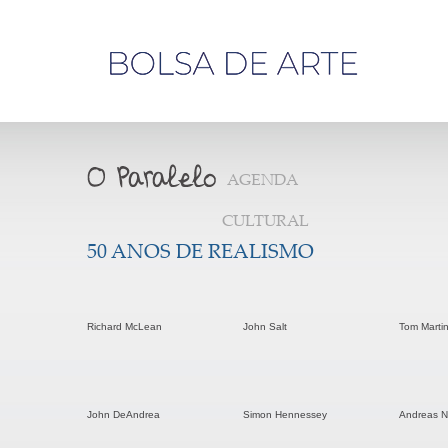
Olá,
visitante
AGENDA
CULTURAL
50 ANOS DE REALISMO
Richard McLean
John Salt
Tom Marti
John DeAndrea
Simon Hennessey
Andreas Ni