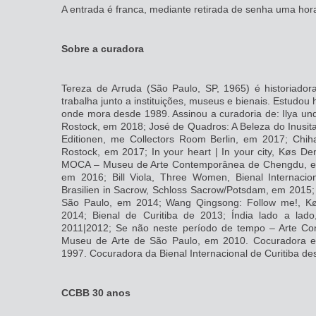
A entrada é franca, mediante retirada de senha uma hora
Sobre a curadora
Tereza de Arruda (São Paulo, SP, 1965) é historiador
trabalha junto a instituições, museus e bienais. Estudou hi
onde mora desde 1989. Assinou a curadoria de: Ilya un
Rostock, em 2018; José de Quadros: A Beleza do Inusit
Editionen, me Collectors Room Berlin, em 2017; Chiha
Rostock, em 2017; In your heart | In your city, Køs D
MOCA – Museu de Arte Contemporânea de Chengdu, em 
em 2016; Bill Viola, Three Women, Bienal Internacion
Brasilien in Sacrow, Schloss Sacrow/Potsdam, em 2015;
São Paulo, em 2014; Wang Qingsong: Follow me!, K
2014; Bienal de Curitiba de 2013; Índia lado a lad
2011|2012; Se não neste período de tempo – Arte C
Museu de Arte de São Paulo, em 2010. Cocuradora e
1997. Cocuradora da Bienal Internacional de Curitiba de
CCBB 30 anos