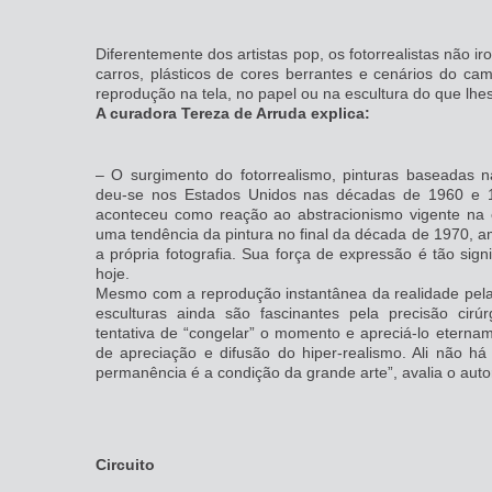
Diferentemente dos artistas pop, os fotorrealistas não ir
carros, plásticos de cores berrantes e cenários do ca
reprodução na tela, no papel ou na escultura do que lhe
A curadora Tereza de Arruda explica:
– O surgimento do fotorrealismo, pinturas baseadas n
deu-se nos Estados Unidos nas décadas de 1960 e 197
aconteceu como reação ao abstracionismo vigente na
uma tendência da pintura no final da década de 1970, am
a própria fotografia. Sua força de expressão é tão sign
hoje.
Mesmo com a reprodução instantânea da realidade pelas
esculturas ainda são fascinantes pela precisão cirúr
tentativa de “congelar” o momento e apreciá-lo etern
de apreciação e difusão do hiper-realismo. Ali não h
permanência é a condição da grande arte”, avalia o autor
Circuito