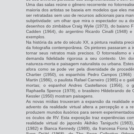
Uma das salas reúne o gênero recorrente no fotorrealism
maioria dos artistas se baseia em modelos que eles 
ser retratadas sem uso de recursos adicionais para ma
subjetividade: um olhar que mira o espectador ou a do
desenhos do zimbábue Craig Wylie (1973), do baiano F
Cadden (1964), do argentino Ricardo Cinalli (1948) 
exemplos.
Na história da arte do século XX, a pintura realista pr
da fotografia contemporânea. Os pintores passaram a i
tornar seus retratos mais precisos. O fotorrealismo e
demanda fidelidade rigorosa a seu contexto. Um d
natureza-morta e paisagem naturalista ou urbana. Este
afora como se pode ver pela diversidade de procedên
Chartier (1950), os espanhóis Pedro Campos (1966) 
Martin (1986), o paulista Rafael Carneiro (1985) e o g
mortas; o espanhol Andres Castellanos (1956), o gr
Raphaella Spence (1978), o brasileiro Hildebrando de 
Kessler (1950) mostram paisagens.
As novas mídias trouxeram a expansão da realidade e 
advento da realidade virtual altera a percepção e a r
produzem mundos ilusórios para serem experimentados
os óculos de RV. Esta exposição traz experiências com
realidade virtual do japonês Akihiko Taniguchi (1983
(1982) e Bianca Kennedy (1989), da francesa Fiona 
Sven Drühl (1968), de The Swan Collective (lider