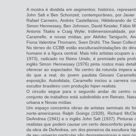
A mostra é dividida em segmentos: histórico, represe
John Salt e Ben Schonzeit; contemporâneo, por Javi
Rafael Carneiro, Andrés Castellanos, Hildebrando de Cas
Simon Hennessey, Ben Johnson, David Kessler, Fábio M
Antonis Titakis e Craig Wylie; tridimensionalidade, 
Caramello; e novas mídias, por Akihiko Taniguchi, An
Fiona Valentine Thomann, Sven Drühl, The Swan Collecti
No térreo do CCBB estão esculturas/instalações do di
humano é a figura central. Mais três artistas ocupam a
1973), radicado no Reino Unido, é premiado pela profu
inglês Simon Hennessey (1976) pinta rostos mais detal
oferecer ao espectador. No centro da rotunda impera 
do que a real, do jovem paulista Giovani Caramello
exposição. Autodidata, Caramello iniciou a carreira
escultor brasileiro com produção hiper-realista.
O circuito segue para o segundo andar do centro cu
conjunto de trabalhos está subdividido em Retrato, Na
urbana e Novas mídias.
Um espaço concentra obras de artistas seminais do fo
norte-americanos Ralph Goings (1928), Richard McCl
DeAndrea (1941) e o inglês John Salt (1937). Pinturas 
realistas que podem causar um certo desconforto pela p
da obra de DeAndrea, um dos pioneiros da escultura hipe
de seu universo particular são despretensiosas e sem o