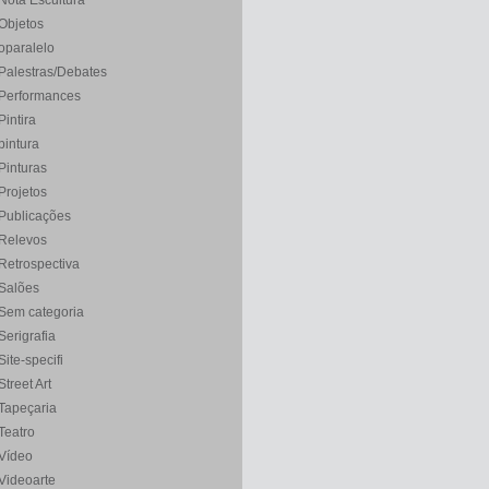
Nota Escultura
Objetos
oparalelo
Palestras/Debates
Performances
Pintira
pintura
Pinturas
Projetos
Publicações
Relevos
Retrospectiva
Salões
Sem categoria
Serigrafia
Site-specifi
Street Art
Tapeçaria
Teatro
Vídeo
Videoarte