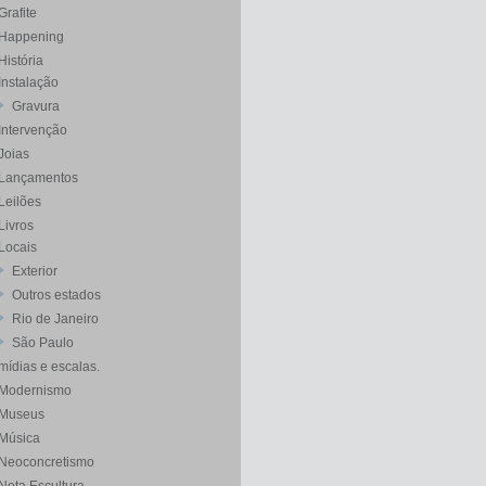
Grafite
Happening
História
Instalação
Gravura
Intervenção
Joias
Lançamentos
Leilões
Livros
Locais
Exterior
Outros estados
Rio de Janeiro
São Paulo
mídias e escalas.
Modernismo
Museus
Música
Neoconcretismo