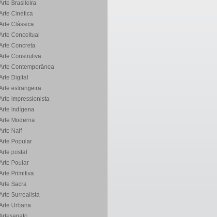
Arte Brasileira
Arte Cinética
Arte Clássica
Arte Conceitual
Arte Concreta
Arte Construtiva
Arte Contemporânea
Arte Digital
Arte estrangeira
Arte Impressionista
Arte Indígena
Arte Moderna
Arte Naif
Arte Popular
Arte postal
Arte Poular
Arte Primitiva
Arte Sacra
Arte Surrealista
Arte Urbana
Artesanato