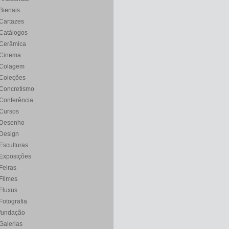
Bienais
Cartazes
Catálogos
Cerâmica
Cinema
Colagem
Coleções
Concretismo
Conferência
Cursos
Desenho
Design
Esculturas
Exposições
Feiras
Filmes
Fluxus
Fotografia
fundação
Galerias