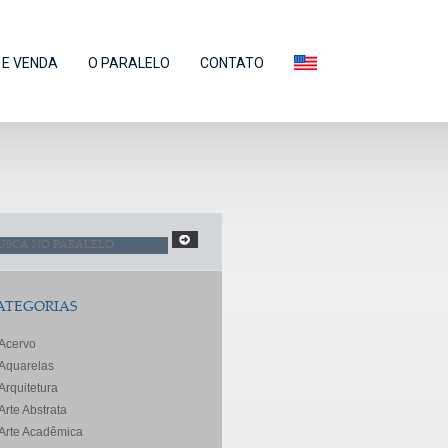
E VENDA
O PARALELO
CONTATO
ATEGORIAS
Acervo
Aquarelas
Arquitetura
Arte Abstrata
Arte Acadêmica