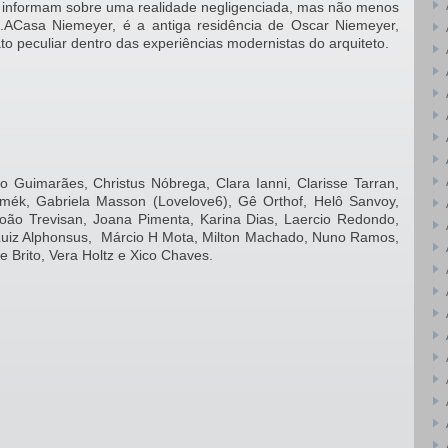
ue informam sobre uma realidade negligenciada, mas não menos
da”.ACasa Niemeyer, é a antiga residência de Oscar Niemeyer,
fato peculiar dentro das experiências modernistas do arquiteto.
o Guimarães, Christus Nóbrega, Clara Ianni, Clarisse Tarran,
mék, Gabriela Masson (Lovelove6), Gê Orthof, Helô Sanvoy,
João Trevisan, Joana Pimenta, Karina Dias, Laercio Redondo,
 Luiz Alphonsus, Márcio H Mota, Milton Machado, Nuno Ramos,
e Brito, Vera Holtz e Xico Chaves.