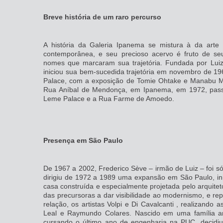
Breve história de um raro percurso
A história da Galeria Ipanema se mistura à da art
contemporânea, e seu precioso acervo é fruto de se
nomes que marcaram sua trajetória. Fundada por Luiz 
iniciou sua bem-sucedida trajetória em novembro de 
Palace, com a exposição de Tomie Ohtake e Manabu Ma
Rua Aníbal de Mendonça, em Ipanema, em 1972, pass
Leme Palace e a Rua Farme de Amoedo.
Presença em São Paulo
De 1967 a 2002, Frederico Sève – irmão de Luiz – foi só
dirigiu de 1972 a 1989 uma expansão em São Paulo, in
casa construída e especialmente projetada pelo arquite
das precursoras a dar visibilidade ao modernismo, e rep
relação, os artistas Volpi e Di Cavalcanti , realizando
Leal e Raymundo Colares. Nascido em uma família a
cursando o último ano de engenharia na PUC, decidiu