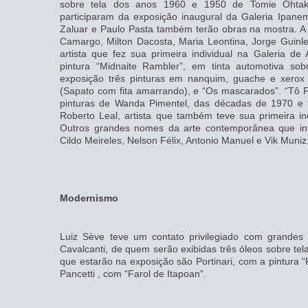
sobre tela dos anos 1960 e 1950 de Tomie Ohtak
participaram da exposição inaugural da Galeria Ipanem
Zaluar e Paulo Pasta também terão obras na mostra. A 
Camargo, Milton Dacosta, Maria Leontina, Jorge Guinl
artista que fez sua primeira individual na Galeria de
pintura “Midnaite Rambler”, em tinta automotiva s
exposição três pinturas em nanquim, guache e xerox 
(Sapato com fita amarrando), e “Os mascarados”. “Tô
pinturas de Wanda Pimentel, das décadas de 1970 e
Roberto Leal, artista que também teve sua primeira in
Outros grandes nomes da arte contemporânea que int
Cildo Meireles, Nelson Félix, Antonio Manuel e Vik Muniz
Modernismo
Luiz Sève teve um contato privilegiado com grandes a
Cavalcanti, de quem serão exibidas três óleos sobre t
que estarão na exposição são Portinari, com a pintura “F
Pancetti , com “Farol de Itapoan”.