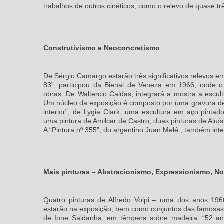
trabalhos de outros cinéticos, como o relevo de quase tr
Construtivismo e Neoconcretismo
De Sérgio Camargo estarão três significativos relevos em
83”, participou da Bienal de Veneza em 1966, onde o 
obras. De Waltercio Caldas, integrará a mostra a escult
Um núcleo da exposição é composto por uma gravura de
interior”, de Lygia Clark, uma escultura em aço pint
uma pintura de Amilcar de Castro, duas pinturas de Aluís
A “Pintura nº 355”, do argentino Juan Melé , também int
Mais pinturas – Abstracionismo, Expressionismo, N
Quatro pinturas de Alfredo Volpi – uma dos anos 19
estarão na exposição, bem como conjuntos das famosas 
de Ione Saldanha, em têmpera sobre madeira. “52 an