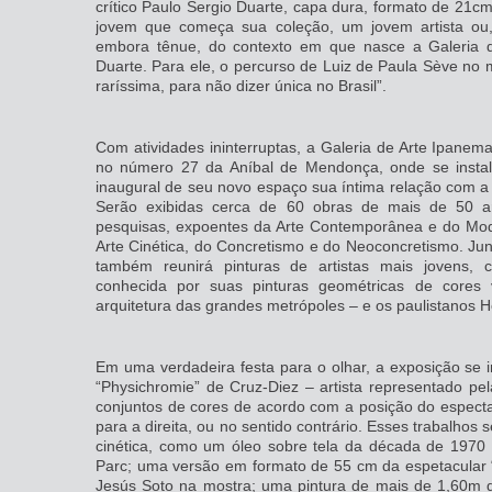
crítico Paulo Sergio Duarte, capa dura, formato de 21
jovem que começa sua coleção, um jovem artista ou,
embora tênue, do contexto em que nasce a Galeria d
Duarte. Para ele, o percurso de Luiz de Paula Sève no m
raríssima, para não dizer única no Brasil”.
Com atividades ininterruptas, a Galeria de Arte Ipanema
no número 27 da Aníbal de Mendonça, onde se insta
inaugural de seu novo espaço sua íntima relação com a h
Serão exibidas cerca de 60 obras de mais de 50 art
pesquisas, expoentes da Arte Contemporânea e do Mod
Arte Cinética, do Concretismo e do Neoconcretismo. Ju
também reunirá pinturas de artistas mais jovens, 
conhecida por suas pinturas geométricas de cores v
arquitetura das grandes metrópoles – e os paulistanos H
Em uma verdadeira festa para o olhar, a exposição se in
“Physichromie” de Cruz-Diez – artista representado pela
conjuntos de cores de acordo com a posição do espect
para a direita, ou no sentido contrário. Esses trabalhos
cinética, como um óleo sobre tela da década de 1970
Parc; uma versão em formato de 55 cm da espetacular “
Jesús Soto na mostra; uma pintura de mais de 1,60m d