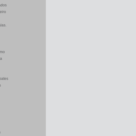
ados
eiro
las.
smo
ra
bates
s
a