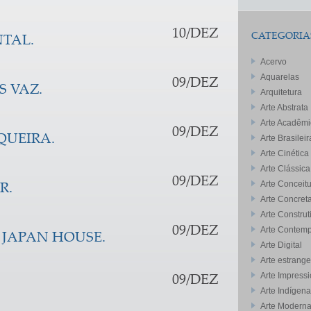
10/DEZ
CATEGORIA
TAL.
Acervo
Aquarelas
09/DEZ
S VAZ.
Arquitetura
Arte Abstrata
Arte Acadêmi
09/DEZ
QUEIRA.
Arte Brasileir
Arte Cinética
Arte Clássica
09/DEZ
Arte Conceitu
R.
Arte Concret
Arte Construt
09/DEZ
Arte Contem
 JAPAN HOUSE.
Arte Digital
Arte estrange
Arte Impressi
09/DEZ
Arte Indígena
Arte Modern