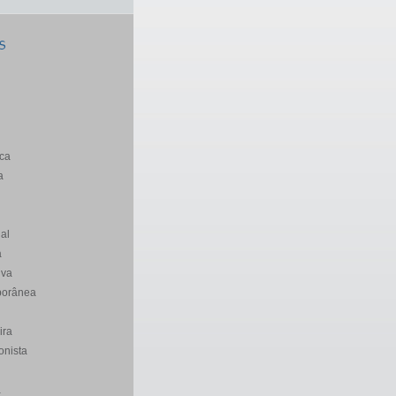
S
ca
a
al
a
iva
porânea
ira
onista
a