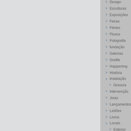
Design
Esculturas
Exposições
Feiras
Filmes
Fluxus
Fotografia
fundação
Galerias
Grafite
Happening
História
Instalação
Gravura
Intervenção
Joias
Lançamento
Leilões
Livros
Locais
Exterior