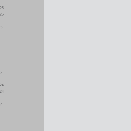
25
25
25
25
24
24
24