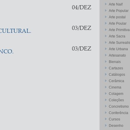
Arte Naif
04/DEZ
Arte Popular
Arte postal
Arte Poular
03/DEZ
Arte Primitiva
CULTURAL.
Arte Sacra
Arte Surreali
03/DEZ
Arte Urbana
NCO.
Artesanato
Bienais
Cartazes
Catálogos
Cerâmica
Cinema
Colagem
Coleções
Concretismo
Conferência
Cursos
Desenho