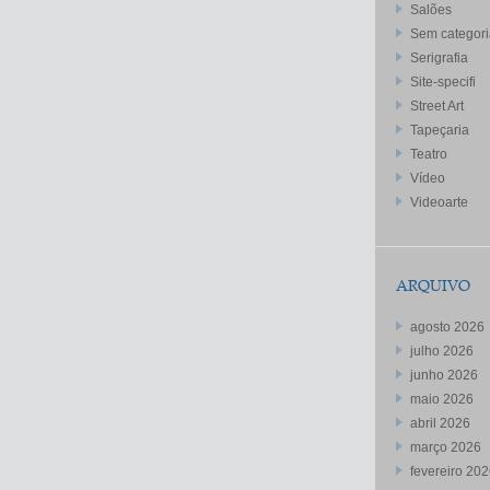
Salões
Sem categori
Serigrafia
Site-specifi
Street Art
Tapeçaria
Teatro
Vídeo
Videoarte
ARQUIVO
agosto 2026
julho 2026
junho 2026
maio 2026
abril 2026
março 2026
fevereiro 20