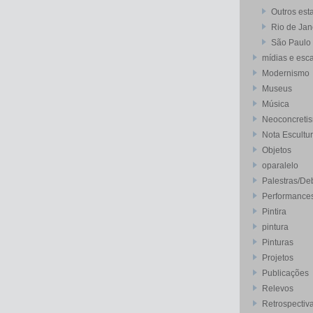
Outros est
Rio de Jan
São Paulo
mídias e esca
Modernismo
Museus
Música
Neoconcreti
Nota Escultu
Objetos
oparalelo
Palestras/De
Performance
Pintira
pintura
Pinturas
Projetos
Publicações
Relevos
Retrospectiv