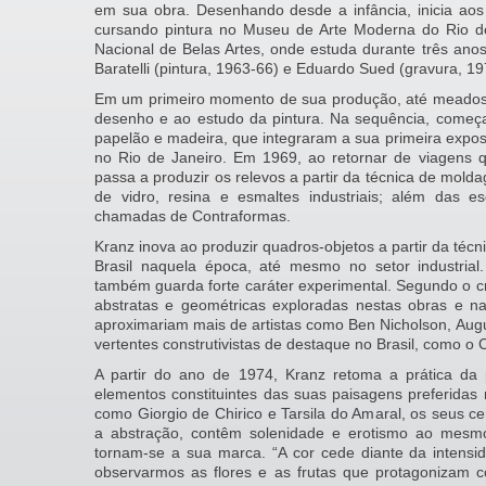
em sua obra. Desenhando desde a infância, inicia aos
cursando pintura no Museu de Arte Moderna do Rio d
Nacional de Belas Artes, onde estuda durante três anos.
Baratelli (pintura, 1963-66) e Eduardo Sued (gravura, 19
Em um primeiro momento de sua produção, até meados
desenho e ao estudo da pintura. Na sequência, começa
papelão e madeira, que integraram a sua primeira exposi
no Rio de Janeiro. Em 1969, ao retornar de viagens 
passa a produzir os relevos a partir da técnica de molda
de vidro, resina e esmaltes industriais; além das es
chamadas de Contraformas.
Kranz inova ao produzir quadros-objetos a partir da téc
Brasil naquela época, até mesmo no setor industrial
também guarda forte caráter experimental. Segundo o crí
abstratas e geométricas exploradas nestas obras e 
aproximariam mais de artistas como Ben Nicholson, Augu
vertentes construtivistas de destaque no Brasil, como o
A partir do ano de 1974, Kranz retoma a prática da p
elementos constituintes das suas paisagens preferidas
como Giorgio de Chirico e Tarsila do Amaral, os seus ce
a abstração, contêm solenidade e erotismo ao mesmo
tornam-se a sua marca. “A cor cede diante da intensid
observarmos as flores e as frutas que protagonizam 