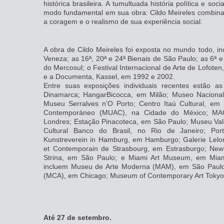
histórica brasileira. A tumultuada história política e s
modo fundamental em sua obra: Cildo Meireles combina
a coragem e o realismo de sua experiência social.
A obra de Cildo Meireles foi exposta no mundo todo, inc
Veneza; as 16ª, 20ª e 24ª Bienais de São Paulo; as 6ª e 
do Mercosul; o Festival Internacional de Arte de Lofoten
e a Documenta, Kassel, em 1992 e 2002.
Entre suas exposições individuais recentes estão 
Dinamarca; HangarBicocca, em Milão; Museo Nacional
Museu Serralves n’O Porto; Centro Itaú Cultural, em 
Contemporáneo (MUAC), na Cidade do México; MA
Londres; Estação Pinacoteca, em São Paulo; Museu Vale
Cultural Banco do Brasil, no Rio de Janeiro; Por
Kunstreverein in Hamburg, em Hamburgo; Galerie Lel
et Contemporain de Strasbourg, em Estrasburgo; Ne
Strina, em São Paulo; e Miami Art Museum, em Miami
incluem Museu de Arte Moderna (MAM), em São Paulo
(MCA), em Chicago; Museum of Contemporary Art Tokyo
Até 27 de setembro.