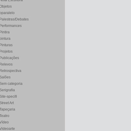
Nota Escultura
Objetos
oparalelo
Palestras/Debates
Performances
Pintira
pintura
Pinturas
Projetos
Publicações
Relevos
Retrospectiva
Salões
Sem categoria
Serigrafia
Site-specifi
Street Art
Tapeçaria
Teatro
Vídeo
Videoarte