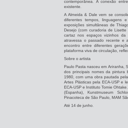
contemporânea. A conexão entre 
existente.
A Almeida & Dale vem se consoli
diferentes tempos, linguagens
exposições simultâneas de Thiag
Desejo (com curadoria de Lisett
cartaz nos espaços vizinhos da
atravessa o passado recente e a
encontro entre diferentes geraç
plataforma viva de circulação, refle
Sobre o artista
Paulo Pasta nasceu em Ariranha, 
dos principais nomes da pintura b
1980, com uma obra pautada pela 
Artes Plásticas pela ECA-USP e l
ECA-USP e Instituto Tomie Ohtake
(Espanha), Kunstmuseum Schlos
Pinacoteca de São Paulo, MAM Sã
Até 14 de junho.