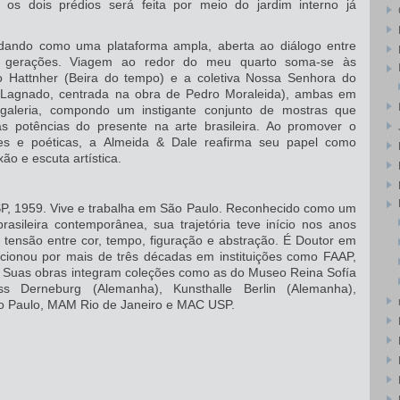
os dois prédios será feita por meio do jardim interno já
dando como uma plataforma ampla, aberta ao diálogo entre
 e gerações. Viagem ao redor do meu quarto soma-se às
o Hattnher (Beira do tempo) e a coletiva Nossa Senhora do
e Lagnado, centrada na obra de Pedro Moraleida), ambas em
 galeria, compondo um instigante conjunto de mostras que
s potências do presente na arte brasileira. Ao promover o
ões e poéticas, a Almeida & Dale reafirma seu papel como
xão e escuta artística.
SP, 1959. Vive e trabalha em São Paulo. Reconhecido como um
rasileira contemporânea, sua trajetória teve início nos anos
tensão entre cor, tempo, figuração e abstração. É Doutor em
ecionou por mais de três décadas em instituições como FAAP,
. Suas obras integram coleções como as do Museo Reina Sofía
s Derneburg (Alemanha), Kunsthalle Berlin (Alemanha),
o Paulo, MAM Rio de Janeiro e MAC USP.