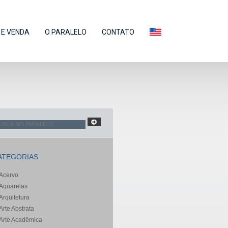
E VENDA
O PARALELO
CONTATO
ATEGORIAS
Acervo
Aquarelas
Arquitetura
Arte Abstrata
Arte Acadêmica