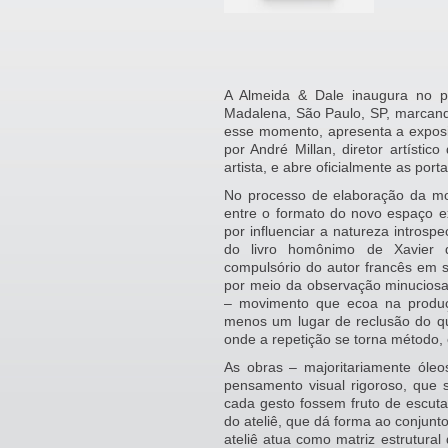
A Almeida & Dale inaugura no p
Madalena, São Paulo, SP, marcando
esse momento, apresenta a exposi
por André Millan, diretor artístic
artista, e abre oficialmente as por
No processo de elaboração da mo
entre o formato do novo espaço ex
por influenciar a natureza introspe
do livro homônimo de Xavier d
compulsório do autor francês em se
por meio da observação minuciosa
– movimento que ecoa na produção 
menos um lugar de reclusão do qu
onde a repetição se torna método, e
As obras – majoritariamente óle
pensamento visual rigoroso, que 
cada gesto fossem fruto de escuta.
do ateliê, que dá forma ao conjunt
ateliê atua como matriz estrutural 