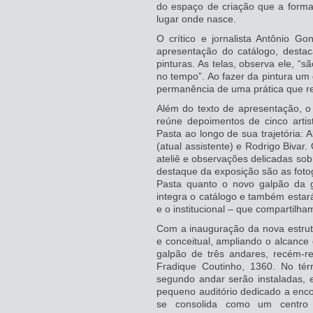
do espaço de criação que a forma 
lugar onde nasce.
O crítico e jornalista Antônio Gon
apresentação do catálogo, destac
pinturas. As telas, observa ele, “
no tempo”. Ao fazer da pintura um
permanência de uma prática que re
Além do texto de apresentação, o 
reúne depoimentos de cinco arti
Pasta ao longo de sua trajetória: 
(atual assistente) e Rodrigo Bivar
ateliê e observações delicadas so
destaque da exposição são as fotog
Pasta quanto o novo galpão da g
integra o catálogo e também estar
e o institucional – que compartilh
Com a inauguração da nova estrutu
e conceitual, ampliando o alcance d
galpão de três andares, recém-r
Fradique Coutinho, 1360. No tér
segundo andar serão instaladas, 
pequeno auditório dedicado a enco
se consolida como um centro 