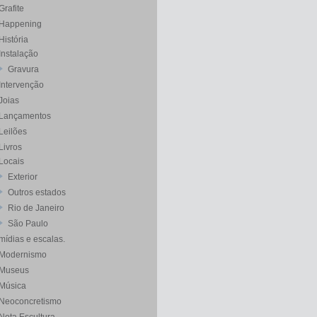
Grafite
Happening
História
Instalação
Gravura
Intervenção
Joias
Lançamentos
Leilões
Livros
Locais
Exterior
Outros estados
Rio de Janeiro
São Paulo
mídias e escalas.
Modernismo
Museus
Música
Neoconcretismo