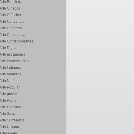
Arte Brasileira
Arte Cinética
Arte Clássica
Arte Conceitual
Arte Concreta
Arte Construtiva
Arte Contemporânea
Arte Digital
Arte estrangeira
Arte Impressionista
Arte Indígena
Arte Moderna
Arte Naif
Arte Popular
Arte postal
Arte Poular
Arte Primitiva
Arte Sacra
Arte Surrealista
Arte Urbana
Artesanato