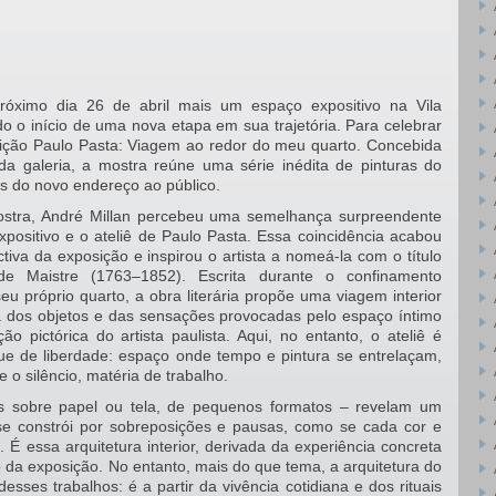
róximo dia 26 de abril mais um espaço expositivo na Vila
 o início de uma nova etapa em sua trajetória. Para celebrar
ção Paulo Pasta: Viagem ao redor do meu quarto. Concebida
o da galeria, a mostra reúne uma série inédita de pinturas do
tas do novo endereço ao público.
stra, André Millan percebeu uma semelhança surpreendente
positivo e o ateliê de Paulo Pasta. Essa coincidência acabou
ctiva da exposição e inspirou o artista a nomeá-la com o título
e Maistre (1763–1852). Escrita durante o confinamento
u próprio quarto, a obra literária propõe uma viagem interior
 dos objetos e das sensações provocadas pelo espaço íntimo
pictórica do artista paulista. Aqui, no entanto, o ateliê é
e de liberdade: espaço onde tempo e pintura se entrelaçam,
 o silêncio, matéria de trabalho.
os sobre papel ou tela, de pequenos formatos – revelam um
se constrói por sobreposições e pausas, como se cada cor e
 É essa arquitetura interior, derivada da experiência concreta
o da exposição. No entanto, mais do que tema, a arquitetura do
desses trabalhos: é a partir da vivência cotidiana e dos rituais