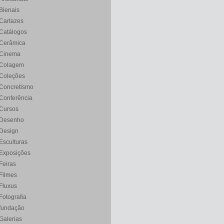
Bienais
Cartazes
Catálogos
Cerâmica
Cinema
Colagem
Coleções
Concretismo
Conferência
Cursos
Desenho
Design
Esculturas
Exposições
Feiras
Filmes
Fluxus
Fotografia
fundação
Galerias