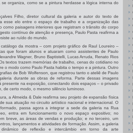
se organiza, como se a pintura herdasse a lógica interna do
çalves Filho, diretor cultural da galeria e autor do texto de
a esse elo entre o espaço de trabalho e a organização das
são como paisagens interiores que registram o trânsito do corpo
 gesto contínuo de atenção e presença, Paulo Pasta reafirma a
siste ao ruído do mundo.
catálogo da mostra – com projeto gráfico de Raul Loureiro –
stas que foram alunos e atuaram como assistentes de Paulo
Alexandre Wagner, Bruno Baptistelli, Lucas Arruda, Renato Rios
. Os textos trazem memórias de trabalho, cenas do cotidiano no
bre o modo como Paulo Pasta habita o tempo e a pintura. Outro
rafias de Bob Wolfenson, que registrou tanto o ateliê de Paulo
aleria durante as obras de reforma. Parte dessas imagens
á presente na exposição, conectando dois espaços – o privado
am, de certo modo, o mesmo silêncio luminoso.
ra, a Almeida & Dale reafirma seu projeto de expansão física
e sua atuação no circuito artístico nacional e internacional. O
eformado, passa agora a integrar a sede da galeria na Rua
reo, entra em funcionamento o novo espaço expositivo; no
em breve, as áreas de vendas e produção; e no terceiro, um
ntros, lançamentos e atividades de formação. Assim, a galeria
dinâmico de reflexão e intercâmbio em torno da arte